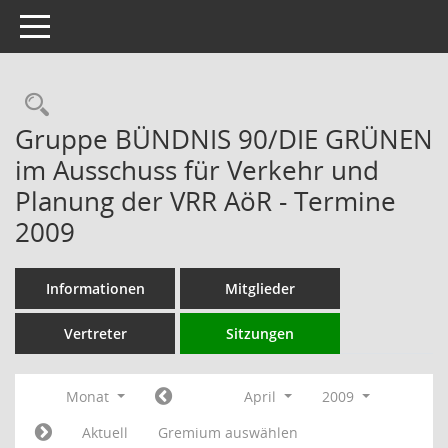
Toggle navigation
Rechercheauswahl
Gruppe BÜNDNIS 90/DIE GRÜNEN
im Ausschuss für Verkehr und
Planung der VRR AöR - Termine
2009
Informationen
Mitglieder
Vertreter
Sitzungen
Monat
April
2009
Aktuell
Gremium auswählen