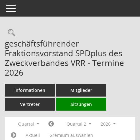
Toggle navigation
Rechercheauswahl
geschäftsführender
Fraktionsvorstand SPDplus des
Zweckverbandes VRR - Termine
2026
Informationen
Mitglieder
Vertreter
Sitzungen
Quartal
Quartal 2
2026
Aktuell
Gremium auswählen