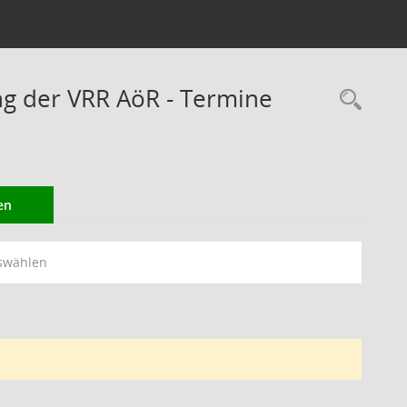
ng der VRR AöR - Termine
Rec
en
swählen