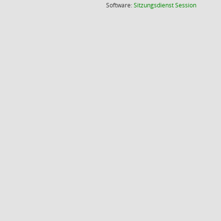
(Wird in
Software:
Sitzungsdienst
Session