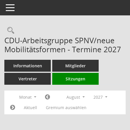
Toggle navigation
Rechercheauswahl
CDU-Arbeitsgruppe SPNV/neue
Mobilitätsformen - Termine 2027
Informationen
Mitglieder
Vertreter
Sitzungen
Monat
August
2027
Aktuell
Gremium auswählen