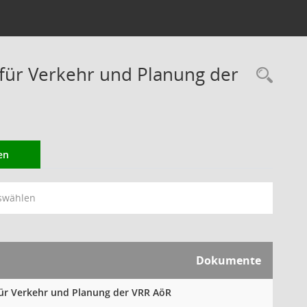
ür Verkehr und Planung der
Rec
en
swählen
Dokumente
für Verkehr und Planung der VRR AöR