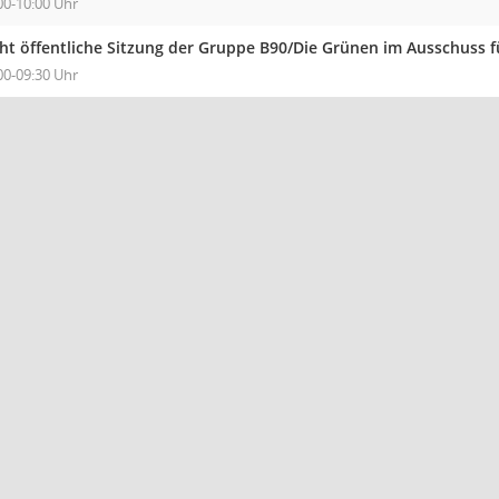
00-10:00 Uhr
cht öffentliche Sitzung der Gruppe B90/Die Grünen im Ausschuss 
00-09:30 Uhr