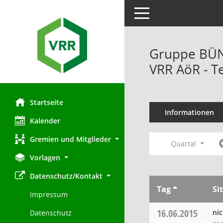
Toggle navigation
Gruppe BÜN
VRR AöR - T
Startseite
Informationen
Kalender
Gremien und Mitglieder
Quartal
Vorlagen
Datenschutz/Kontakt
Tag
Si
Impressum
16.06.2015
ni
Datenschutz