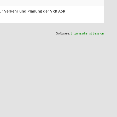
für Verkehr und Planung der VRR AöR
(Wird in
Software:
Sitzungsdienst
Session