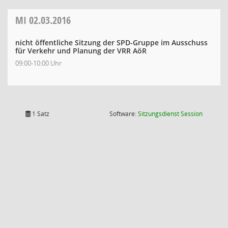
MI
02.03.2016
nicht öffentliche Sitzung der SPD-Gruppe im Ausschuss
für Verkehr und Planung der VRR AöR
09:00-10:00 Uhr
(Wird in
1 Satz
Software:
Sitzungsdienst
Session