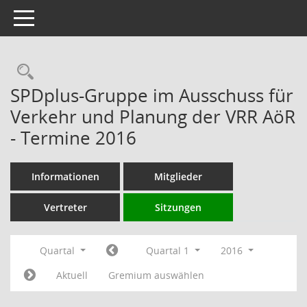
Toggle navigation
Rechercheauswahl
SPDplus-Gruppe im Ausschuss für
Verkehr und Planung der VRR AöR
- Termine 2016
Informationen
Mitglieder
Vertreter
Sitzungen
Quartal
Quartal 1
2016
Aktuell
Gremium auswählen