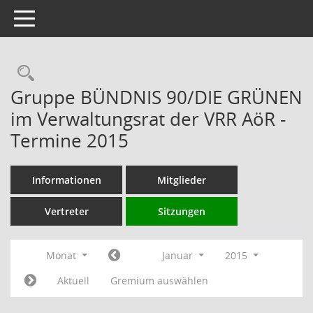
Toggle navigation
Rechercheauswahl
Gruppe BÜNDNIS 90/DIE GRÜNEN
im Verwaltungsrat der VRR AöR -
Termine 2015
Informationen
Mitglieder
Vertreter
Sitzungen
Monat
Januar
2015
Aktuell
Gremium auswählen