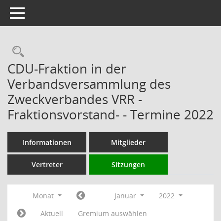
Toggle navigation
Rechercheauswahl
CDU-Fraktion in der
Verbandsversammlung des
Zweckverbandes VRR -
Fraktionsvorstand- - Termine 2022
Informationen
Mitglieder
Vertreter
Sitzungen
Monat
Januar
2022
Aktuell
Gremium auswählen