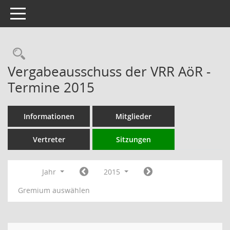
Toggle navigation
Rechercheauswahl
Vergabeausschuss der VRR AöR -
Termine 2015
Informationen
Mitglieder
Vertreter
Sitzungen
Jahr
2015
Gremium auswählen