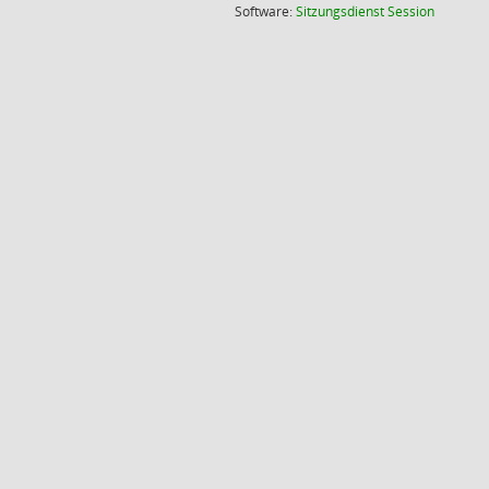
(Wird in
Software:
Sitzungsdienst
Session