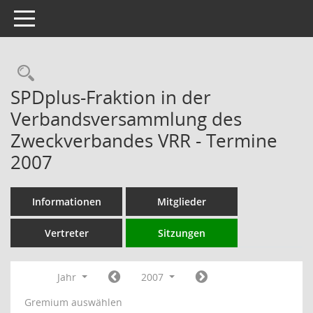
Toggle navigation
Rechercheauswahl
SPDplus-Fraktion in der
Verbandsversammlung des
Zweckverbandes VRR - Termine
2007
Informationen
Mitglieder
Vertreter
Sitzungen
Jahr
2007
Gremium auswählen