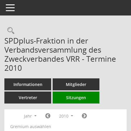
Toggle navigation
Rechercheauswahl
SPDplus-Fraktion in der
Verbandsversammlung des
Zweckverbandes VRR - Termine
2010
Informationen
Mitglieder
Vertreter
Sitzungen
Jahr
2010
Gremium auswählen