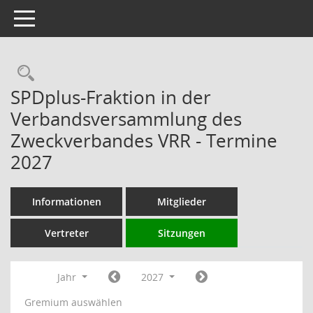
Toggle navigation
Rechercheauswahl
SPDplus-Fraktion in der
Verbandsversammlung des
Zweckverbandes VRR - Termine
2027
Informationen
Mitglieder
Vertreter
Sitzungen
Jahr
2027
Gremium auswählen