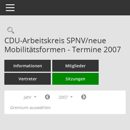
Toggle navigation
Rechercheauswahl
CDU-Arbeitskreis SPNV/neue
Mobilitätsformen - Termine 2007
Informationen
Mitglieder
Vertreter
Sitzungen
Jahr
2007
Gremium auswählen