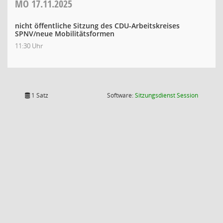
MO
17.11.2025
nicht öffentliche Sitzung des CDU-Arbeitskreises
SPNV/neue Mobilitätsformen
11:30 Uhr
(Wird in
1 Satz
Software:
Sitzungsdienst
Session