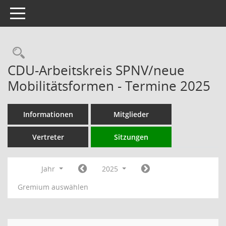
Toggle navigation
Rechercheauswahl
CDU-Arbeitskreis SPNV/neue
Mobilitätsformen - Termine 2025
Informationen
Mitglieder
Vertreter
Sitzungen
Jahr
2025
Gremium auswählen