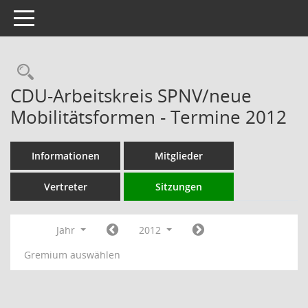
Toggle navigation
Rechercheauswahl
CDU-Arbeitskreis SPNV/neue
Mobilitätsformen - Termine 2012
Informationen
Mitglieder
Vertreter
Sitzungen
Jahr
2012
Gremium auswählen