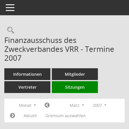
Toggle navigation
Rechercheauswahl
Finanzausschuss des
Zweckverbandes VRR - Termine
2007
Informationen
Mitglieder
Vertreter
Sitzungen
Monat
März
2007
Aktuell
Gremium auswählen