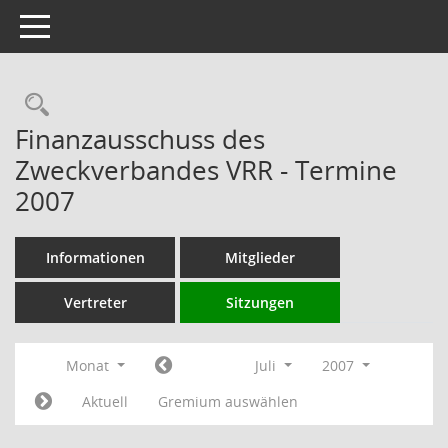
Toggle navigation
Rechercheauswahl
Finanzausschuss des
Zweckverbandes VRR - Termine
2007
Informationen
Mitglieder
Vertreter
Sitzungen
Monat
Juli
2007
Aktuell
Gremium auswählen