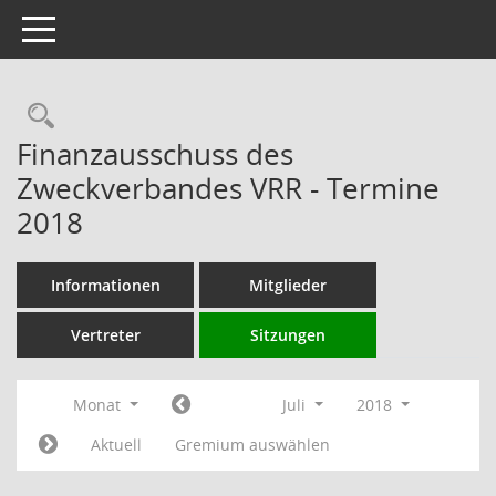
Toggle navigation
Rechercheauswahl
Finanzausschuss des
Zweckverbandes VRR - Termine
2018
Informationen
Mitglieder
Vertreter
Sitzungen
Monat
Juli
2018
Aktuell
Gremium auswählen