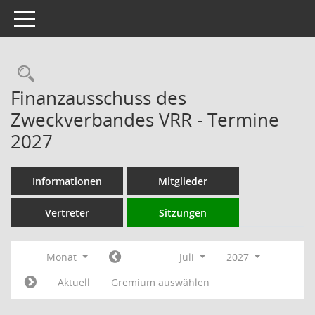
Toggle navigation
Rechercheauswahl
Finanzausschuss des
Zweckverbandes VRR - Termine
2027
Informationen
Mitglieder
Vertreter
Sitzungen
Monat
Juli
2027
Aktuell
Gremium auswählen