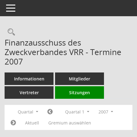
Toggle navigation
Rechercheauswahl
Finanzausschuss des
Zweckverbandes VRR - Termine
2007
Informationen
Mitglieder
Vertreter
Sitzungen
Quartal
Quartal 1
2007
Aktuell
Gremium auswählen