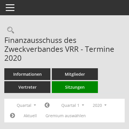
Toggle navigation
Rechercheauswahl
Finanzausschuss des
Zweckverbandes VRR - Termine
2020
Informationen
Mitglieder
Vertreter
Sitzungen
Quartal
Quartal 1
2020
Aktuell
Gremium auswählen