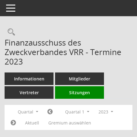
Toggle navigation
Rechercheauswahl
Finanzausschuss des
Zweckverbandes VRR - Termine
2023
Informationen
Mitglieder
Vertreter
Sitzungen
Quartal
Quartal 1
2023
Aktuell
Gremium auswählen