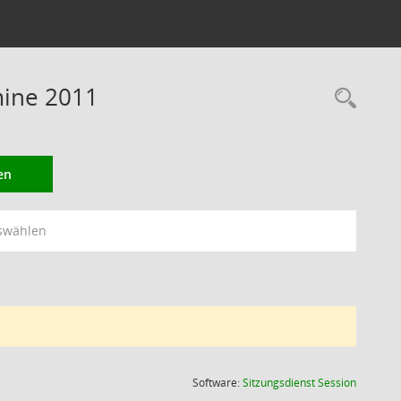
mine 2011
Rec
en
swählen
(Wird in
Software:
Sitzungsdienst
Session