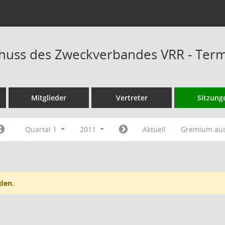
huss des Zweckverbandes VRR - Ter
Mitglieder
Vertreter
Sitzung
Quartal 1
2011
Aktuell
Gremium au
den.