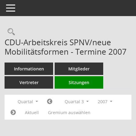
Toggle navigation
Rechercheauswahl
CDU-Arbeitskreis SPNV/neue
Mobilitätsformen - Termine 2007
Informationen
Mitglieder
Vertreter
Sitzungen
Quartal
Quartal 3
2007
Aktuell
Gremium auswählen