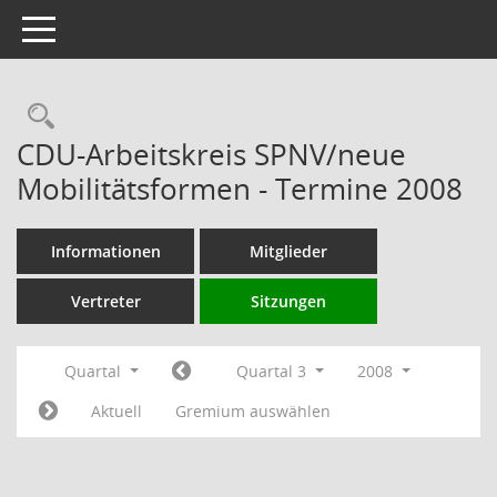
Toggle navigation
Rechercheauswahl
CDU-Arbeitskreis SPNV/neue
Mobilitätsformen - Termine 2008
Informationen
Mitglieder
Vertreter
Sitzungen
Quartal
Quartal 3
2008
Aktuell
Gremium auswählen