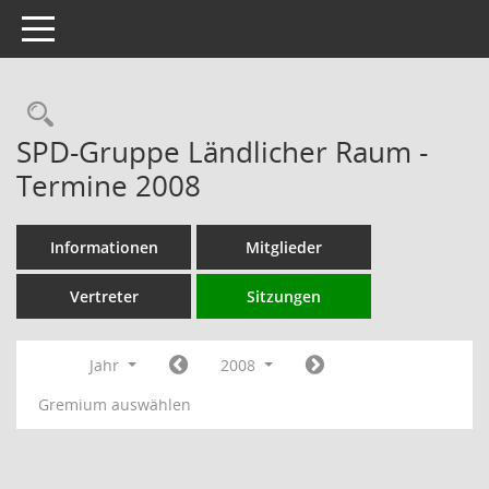
Toggle navigation
Rechercheauswahl
SPD-Gruppe Ländlicher Raum -
Termine 2008
Informationen
Mitglieder
Vertreter
Sitzungen
Jahr
2008
Gremium auswählen