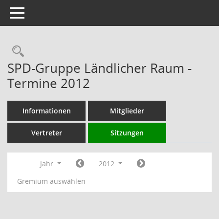
Toggle navigation
Rechercheauswahl
SPD-Gruppe Ländlicher Raum -
Termine 2012
Informationen
Mitglieder
Vertreter
Sitzungen
Jahr
2012
Gremium auswählen