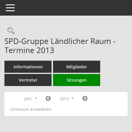
Toggle navigation
Rechercheauswahl
SPD-Gruppe Ländlicher Raum -
Termine 2013
Informationen
Mitglieder
Vertreter
Sitzungen
Jahr
2013
Gremium auswählen