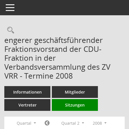
Toggle navigation
Rechercheauswahl
engerer geschäftsführender
Fraktionsvorstand der CDU-
Fraktion in der
Verbandsversammlung des ZV
VRR - Termine 2008
Informationen
Mitglieder
Vertreter
Sitzungen
Quartal
Quartal 2
2008