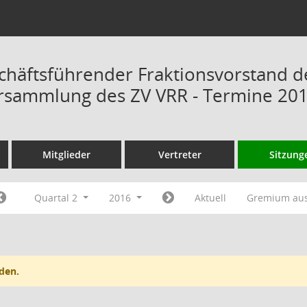
chäftsführender Fraktionsvorstand d
rsammlung des ZV VRR - Termine 20
Mitglieder
Vertreter
Sitzung
Quartal 2
2016
Aktuell
Gremium au
den.