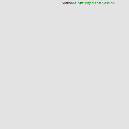
(Wird in
Software:
Sitzungsdienst
Session