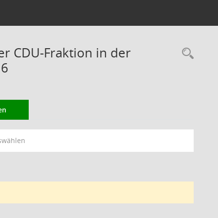
er CDU-Fraktion in der
Rec
16
en
swählen