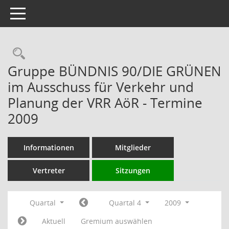
Toggle navigation
Rechercheauswahl
Gruppe BÜNDNIS 90/DIE GRÜNEN
im Ausschuss für Verkehr und
Planung der VRR AöR - Termine
2009
Informationen
Mitglieder
Vertreter
Sitzungen
Quartal
Quartal 4
2009
Aktuell
Gremium auswählen