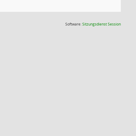
(Wird in
Software:
Sitzungsdienst
Session