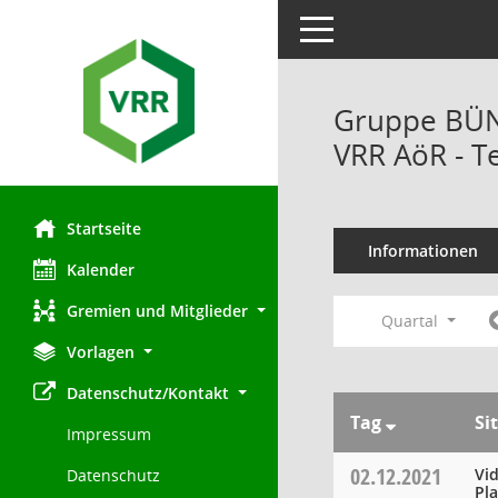
Toggle navigation
Gruppe BÜN
VRR AöR - T
Startseite
Informationen
Kalender
Gremien und Mitglieder
Quartal
Vorlagen
Datenschutz/Kontakt
Tag
Si
Impressum
02.12.2021
Vi
Datenschutz
Pl