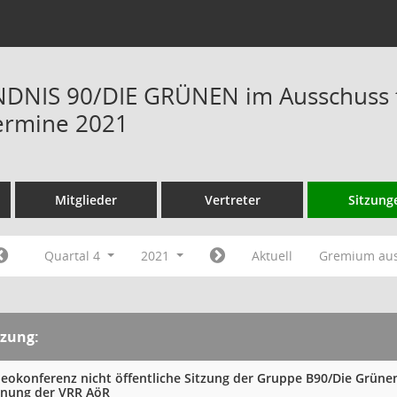
DNIS 90/DIE GRÜNEN im Ausschuss f
ermine 2021
Mitglieder
Vertreter
Sitzung
Quartal 4
2021
Aktuell
Gremium au
tzung:
deokonferenz nicht öffentliche Sitzung der Gruppe B90/Die Grüne
anung der VRR AöR