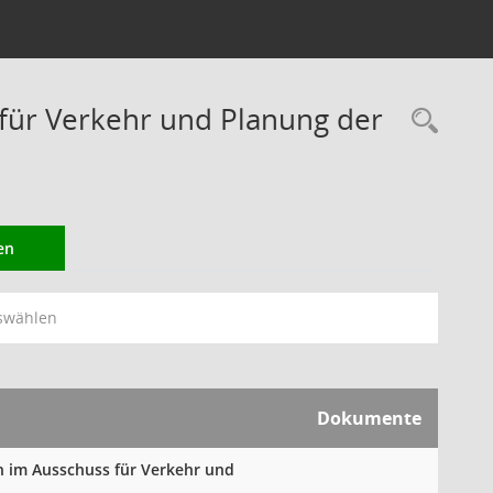
ür Verkehr und Planung der
Rec
en
swählen
Dokumente
n im Ausschuss für Verkehr und