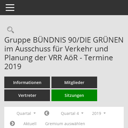
Toggle navigation
Rechercheauswahl
Gruppe BÜNDNIS 90/DIE GRÜNEN
im Ausschuss für Verkehr und
Planung der VRR AöR - Termine
2019
Informationen
Mitglieder
Vertreter
Sitzungen
Quartal
Quartal 4
2019
Aktuell
Gremium auswählen