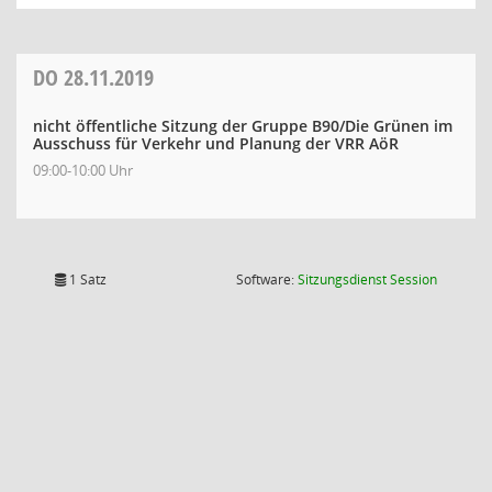
DO
28.11.2019
nicht öffentliche Sitzung der Gruppe B90/Die Grünen im
Ausschuss für Verkehr und Planung der VRR AöR
09:00-10:00 Uhr
(Wird in
1 Satz
Software:
Sitzungsdienst
Session