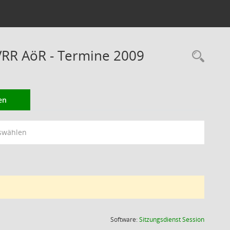
VRR AöR - Termine 2009
Rec
en
swählen
(Wird in
Software:
Sitzungsdienst
Session