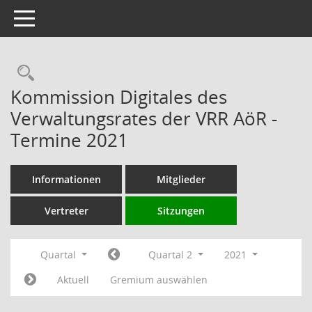
Toggle navigation
Rechercheauswahl
Kommission Digitales des
Verwaltungsrates der VRR AöR -
Termine 2021
Informationen
Mitglieder
Vertreter
Sitzungen
Quartal
Quartal 2
2021
Aktuell
Gremium auswählen