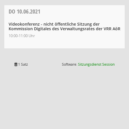
DO
10.06.2021
Videokonferenz - nicht öffentliche Sitzung der
Kommission Digitales des Verwaltungsrates der VRR AöR
10:00-11:00 Uhr
(Wird in
1 Satz
Software:
Sitzungsdienst
Session