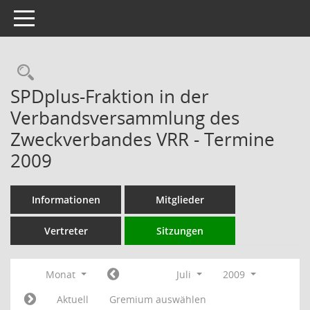
Toggle navigation
Rechercheauswahl
SPDplus-Fraktion in der
Verbandsversammlung des
Zweckverbandes VRR - Termine
2009
Informationen
Mitglieder
Vertreter
Sitzungen
Monat
Juli
2009
Aktuell
Gremium auswählen