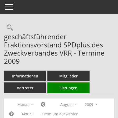
Toggle navigation
Rechercheauswahl
geschäftsführender
Fraktionsvorstand SPDplus des
Zweckverbandes VRR - Termine
2009
Informationen
Mitglieder
Vertreter
Sitzungen
Monat
August
2009
Aktuell
Gremium auswählen