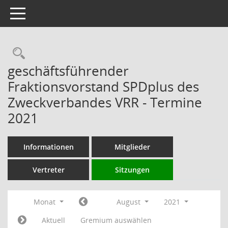
Toggle navigation
Rechercheauswahl
geschäftsführender
Fraktionsvorstand SPDplus des
Zweckverbandes VRR - Termine
2021
Informationen
Mitglieder
Vertreter
Sitzungen
Monat
August
2021
Aktuell
Gremium auswählen