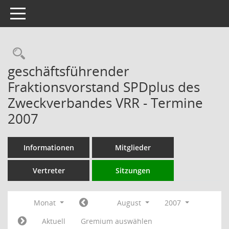
Toggle navigation
Rechercheauswahl
geschäftsführender
Fraktionsvorstand SPDplus des
Zweckverbandes VRR - Termine
2007
Informationen
Mitglieder
Vertreter
Sitzungen
Monat
August
2007
Aktuell
Gremium auswählen