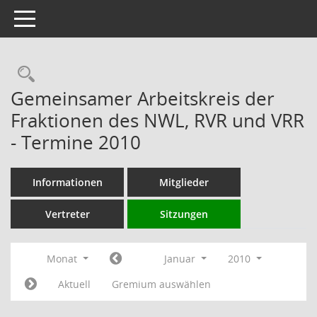
Toggle navigation
Rechercheauswahl
Gemeinsamer Arbeitskreis der
Fraktionen des NWL, RVR und VRR
- Termine 2010
Informationen
Mitglieder
Vertreter
Sitzungen
Monat
Januar
2010
Aktuell
Gremium auswählen