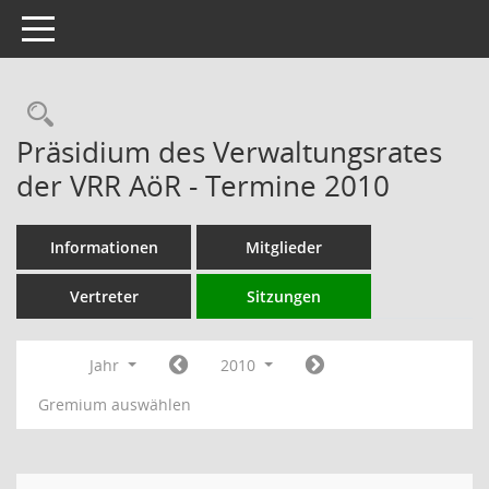
Toggle navigation
Rechercheauswahl
Präsidium des Verwaltungsrates
der VRR AöR - Termine 2010
Informationen
Mitglieder
Vertreter
Sitzungen
Jahr
2010
Gremium auswählen