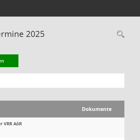
Termine 2025
Rec
en
Dokumente
er VRR AöR