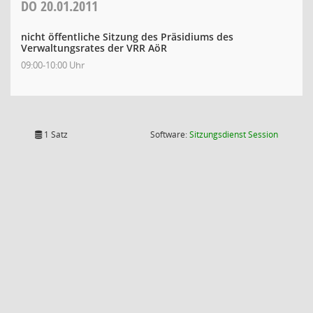
DO
20.01.2011
nicht öffentliche Sitzung des Präsidiums des
Verwaltungsrates der VRR AöR
09:00-10:00 Uhr
(Wird in
1 Satz
Software:
Sitzungsdienst
Session