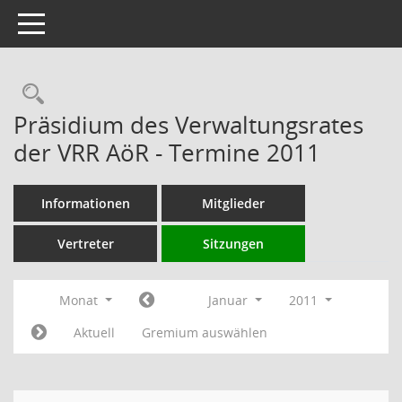
Toggle navigation
Rechercheauswahl
Präsidium des Verwaltungsrates
der VRR AöR - Termine 2011
Informationen
Mitglieder
Vertreter
Sitzungen
Monat
Januar
2011
Aktuell
Gremium auswählen