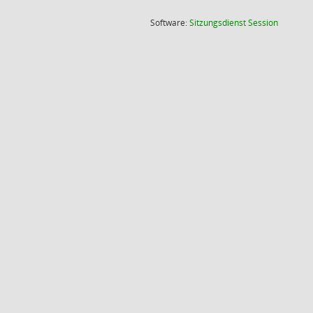
(Wird in
Software:
Sitzungsdienst
Session