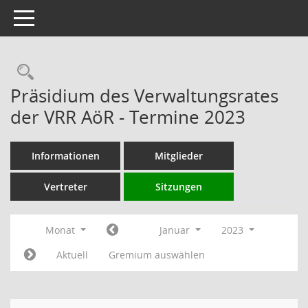
Toggle navigation
Rechercheauswahl
Präsidium des Verwaltungsrates
der VRR AöR - Termine 2023
Informationen
Mitglieder
Vertreter
Sitzungen
Monat
Januar
2023
Aktuell
Gremium auswählen