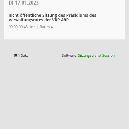
DI
17.01.2023
nicht öffentliche Sitzung des Präsidiums des
Verwaltungsrates der VRR AöR
09:00-09:45 Uhr
Raum 4
(Wird in
1 Satz
Software:
Sitzungsdienst
Session