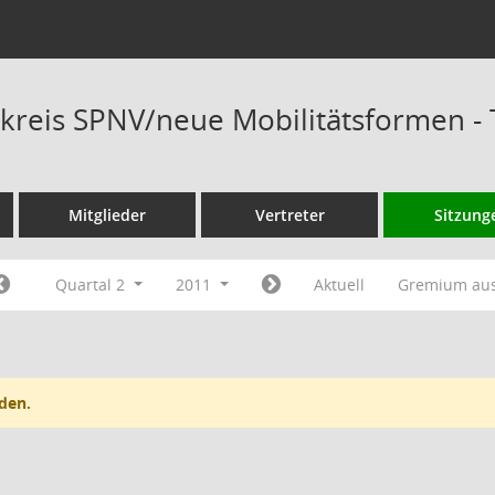
kreis SPNV/neue Mobilitätsformen -
Mitglieder
Vertreter
Sitzung
Quartal 2
2011
Aktuell
Gremium au
den.