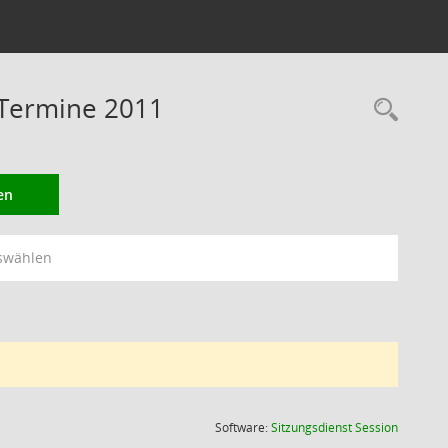
 Termine 2011
Rec
en
swählen
(Wird in
Software:
Sitzungsdienst
Session