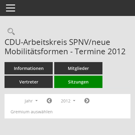
Toggle navigation
Rechercheauswahl
CDU-Arbeitskreis SPNV/neue
Mobilitätsformen - Termine 2012
Informationen
Mitglieder
Vertreter
Sitzungen
Jahr
2012
Gremium auswählen