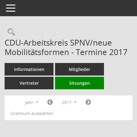
Toggle navigation
Rechercheauswahl
CDU-Arbeitskreis SPNV/neue
Mobilitätsformen - Termine 2017
Informationen
Mitglieder
Vertreter
Sitzungen
Jahr
2017
Gremium auswählen