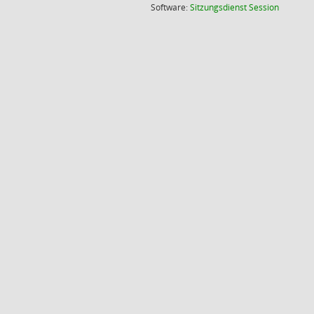
(Wird in
Software:
Sitzungsdienst
Session