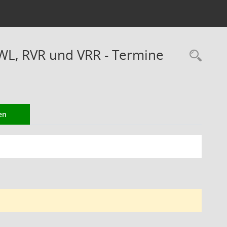
WL, RVR und VRR - Termine
Rec
en